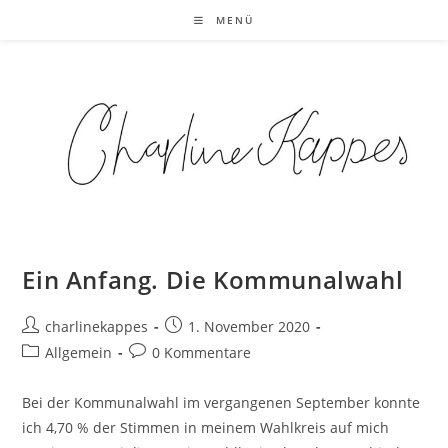
MENÜ
Ein Anfang. Die Kommunalwahl
Zum
Inhalt
springen
Beitrags-
Beitrag
charlinekappes
1. November 2020
Autor:
veröffentlicht:
Beitrags-
Beitrags-
Allgemein
0 Kommentare
Kategorie:
Kommentare:
Bei der Kommunalwahl im vergangenen September konnte
ich 4,70 % der Stimmen in meinem Wahlkreis auf mich